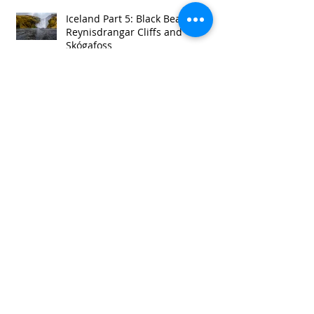
Iceland Part 5: Black Beach Vik,
Reynisdrangar Cliffs and
Skógafoss
Iceland Part 4: Seljalandsfoss,
Gljúfrabúi and Seljavallalaug
Swimming Pool
Iceland Part 3: Strokkur and
Gullfoss
Iceland Part 2: Deildartunguhver
Hraunfossar, Thingvellir,
Öxarárfoss and Kerið Krater