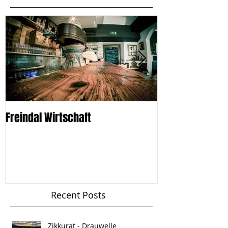
Freindal Wirtschaft
Karpathos 2015: 
Bergdörfer und
Recent Posts
Zikkurat - Drauwelle