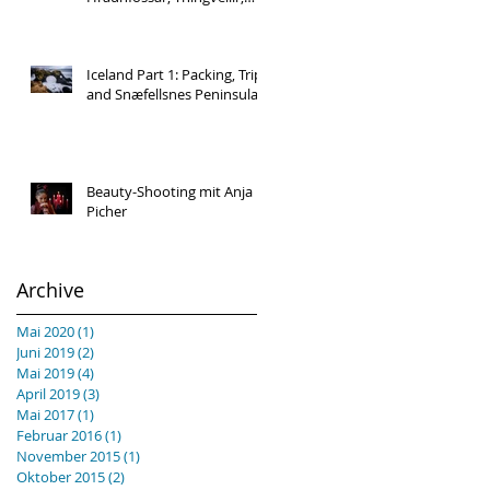
Öxarárfoss and Kerið Krater
Iceland Part 1: Packing, Trip
and Snæfellsnes Peninsula
Beauty-Shooting mit Anja
Picher
Archive
Mai 2020
(1)
1 Beitrag
Juni 2019
(2)
2 Beiträge
Mai 2019
(4)
4 Beiträge
April 2019
(3)
3 Beiträge
Mai 2017
(1)
1 Beitrag
Februar 2016
(1)
1 Beitrag
November 2015
(1)
1 Beitrag
Oktober 2015
(2)
2 Beiträge