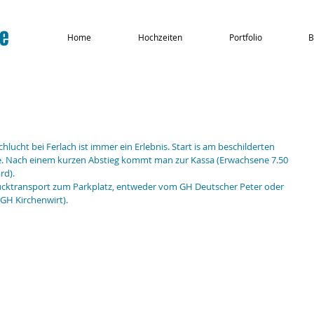
ie
Home
Hochzeiten
Portfolio
B
ucht bei Ferlach ist immer ein Erlebnis. Start is am beschilderten 
se. Nach einem kurzen Abstieg kommt man zur Kassa (Erwachsene 7.50 
rd). 
Rücktransport zum Parkplatz, entweder vom GH Deutscher Peter oder 
GH Kirchenwirt).  