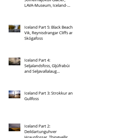
LAVA-Museum, Iceland-
Horses and Hjálparfoss
Iceland Part 5: Black Beach
Vik, Reynisdrangar Cliffs and
Skógafoss
Iceland Part 4:
Seljalandsfoss, Gljúfrabúi
and Seljavallalaug
Swimming Pool
Iceland Part 3: Strokkur and
Gullfoss
Iceland Part 2:
Deildartunguhver
Hraunfossar, Thingvellir,