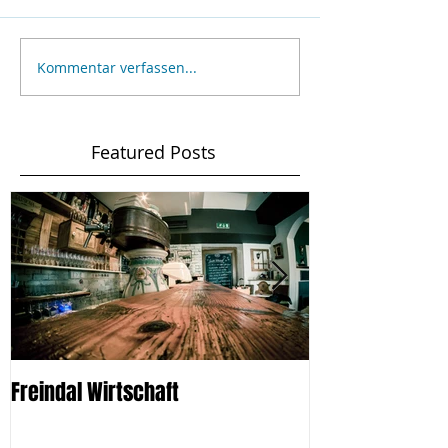
Kommentar verfassen...
Featured Posts
Freindal Wirtschaft
Karpathos 2015: 
Bergdörfer und