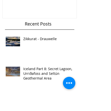
Recent Posts
Zikkurat - Drauwelle
Iceland Part 8: Secret Lagoon,
Urriðafoss and Seltún
Geothermal Area
Iceland Part 7: Reykjadalur Hot
Spring Thermal River and
Bruarfoss